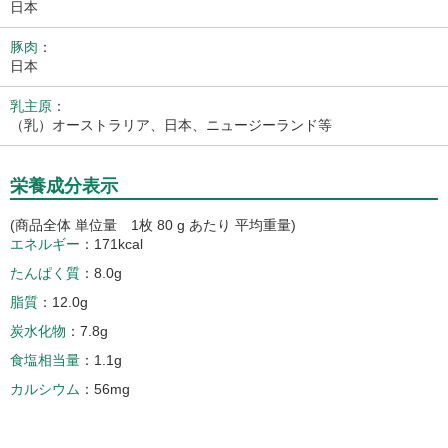
日本
豚肉
：
日本
乳主原
：
（乳）オーストラリア、日本、ニュージーランド等
栄養成分表示
(商品全体 単位量 1枚 80 g あたり 平均重量)
エネルギー
171kcal
たんぱく質
8.0g
脂質
12.0g
炭水化物
7.8g
食塩相当量
1.1g
カルシウム
56mg