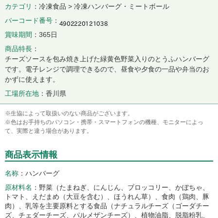
カテゴリ
冷凍食品 > 冷凍ハンバーグ・ミートボール
バーコード番号
賞味期間
365日
商品特長
チーズソースを包み焼き上げた緑黄色野菜入りのとうふハンバーグ
です。電子レンジで調理できるので、昼食や夕食の一品や弁当のお
かずに使えます。
工場所在地
香川県
※生協によって取扱いのない商品がございます。
※色はお手持ちのパソコン・携帯・スマートフォンの機種、モニターによっ
て、実際と違う場合があります。
商品表示情報
名称
ハンバーグ
原材料名
野菜（たまねぎ、にんじん、ブロッコリー、かぼちゃ、
トマト、えだまめ（大豆を含む）、ほうれん草）、食肉（鶏肉、豚
肉）、乳等を主要原料とする食品（ナチュラルチーズ（ゴーダチー
ズ、チェダーチーズ、パルメザンチーズ）、植物油脂、脱脂粉乳、