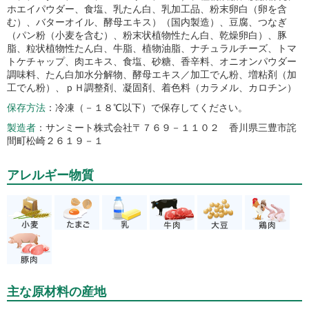
ホエイパウダー、食塩、乳たん白、乳加工品、粉末卵白（卵を含
む）、バターオイル、酵母エキス）（国内製造）、豆腐、つなぎ
（パン粉（小麦を含む）、粉末状植物性たん白、乾燥卵白）、豚
脂、粒状植物性たん白、牛脂、植物油脂、ナチュラルチーズ、トマ
トケチャップ、肉エキス、食塩、砂糖、香辛料、オニオンパウダー
調味料、たん白加水分解物、酵母エキス／加工でん粉、増粘剤（加
工でん粉）、ｐＨ調整剤、凝固剤、着色料（カラメル、カロチン）
保存方法
冷凍（－１８℃以下）で保存してください。
製造者
サンミート株式会社〒７６９－１１０２ 香川県三豊市詫
間町松崎２６１９－１
アレルギー物質
主な原材料の産地