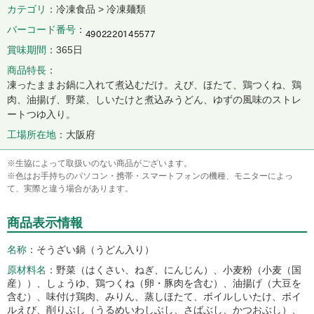
カテゴリ
冷凍食品 > 冷凍麺類
バーコード番号
賞味期間
365日
商品特長
凍ったままお鍋に入れて煮込むだけ。えび、ほたて、鶏つくね、鶏
肉、油揚げ、野菜、しいたけと煮込みうどん、ゆずの風味のストレ
ートつゆ入り。
工場所在地
大阪府
※生協によって取扱いのない商品がございます。
※色はお手持ちのパソコン・携帯・スマートフォンの機種、モニターによっ
て、実際と違う場合があります。
商品表示情報
名称
そうざい鍋（うどん入り）
原材料名
野菜（はくさい、ねぎ、にんじん）、小麦粉（小麦（国
産））、しょうゆ、鶏つくね（卵・豚肉を含む）、油揚げ（大豆を
含む）、味付け鶏肉、みりん、蒸しほたて、ボイルしいたけ、ボイ
ルえび、削りぶし（うるめいわしぶし、さばぶし、かつおぶし）、