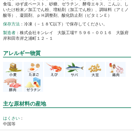
食塩、ゆず皮ペースト、砂糖、ゼラチン、酵母エキス、こんぶ、し
いたけ粉末／加工でん粉、増粘剤（加工でん粉）、調味料（アミノ
酸等）、凝固剤、ｐＨ調整剤、酸化防止剤（ビタミンＥ）
保存方法
冷凍（－１８℃以下）で保存してください。
製造者
株式会社キンレイ 大阪工場〒５９６－００１６ 大阪府
岸和田市岸之浦町１２－１
アレルギー物質
主な原材料の産地
はくさい
：
中国等