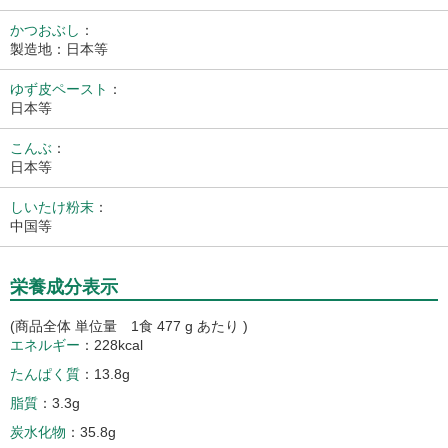
かつおぶし
：
製造地：日本等
ゆず皮ペースト
：
日本等
こんぶ
：
日本等
しいたけ粉末
：
中国等
栄養成分表示
(商品全体 単位量 1食 477 g あたり )
エネルギー
228kcal
たんぱく質
13.8g
脂質
3.3g
炭水化物
35.8g