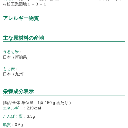
村松工業団地１－３－１
アレルギー物質
主な原材料の産地
うるち米
：
日本（新潟県）
もち麦
：
日本（九州）
栄養成分表示
(商品全体 単位量 1食 150 g あたり )
エネルギー
219kcal
たんぱく質
3.3g
脂質
0.6g