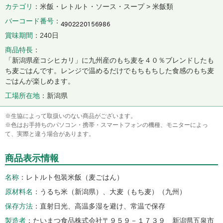
カテゴリ
米飯・レトルト・ソース・スープ > 米飯類
バーコード番号
賞味期間
240日
商品特長
「新潟県産コシヒカリ」に九州産のもち麦を４０％ブレンドしたも
ち麦ごはんです。レンジで温めるだけでもちもちした食感のもち麦
ごはんが楽しめます。
工場所在地
新潟県
※生協によって取扱いのない商品がございます。
※色はお手持ちのパソコン・携帯・スマートフォンの機種、モニターによっ
て、実際と違う場合があります。
商品表示情報
名称
レトルト包装米飯（麦ごはん）
原材料名
うるち米（新潟県）、大麦（もち麦）（九州）
保存方法
直射日光、高温多湿を避け、常温で保存
製造者
たいまつ食品株式会社〒９５９－１７３９ 新潟県五泉市