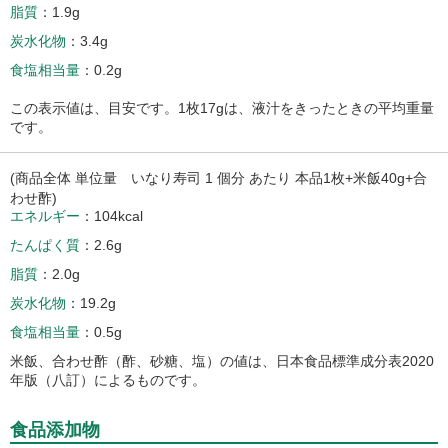
脂質
1.9g
炭水化物
3.4g
食塩相当量
0.2g
この表示値は、目安です。1枚17gは、液汁をきったときの平均重量
です。
(商品全体 単位量 いなり寿司 1 個分 あたり 本品1枚+米飯40g+合
わせ酢)
エネルギー
104kcal
たんぱく質
2.6g
脂質
2.0g
炭水化物
19.2g
食塩相当量
0.5g
米飯、合わせ酢（酢、砂糖、塩）の値は、日本食品標準成分表2020
年版（八訂）によるものです。
食品添加物