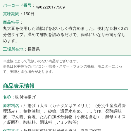
バーコード番号
賞味期間
150日
商品特長
丸大豆を使用した油揚げをおいしく煮含めました。便利な５枚×２の
分包タイプ。温めて酢飯を詰めるだけで、簡単にいなり寿司が楽し
めます。
工場所在地
長野県
※生協によって取扱いのない商品がございます。
※色はお手持ちのパソコン・携帯・スマートフォンの機種、モニターによっ
て、実際と違う場合があります。
商品表示情報
名称
味付油揚げ
原材料名
油揚げ（大豆（カナダ又はアメリカ）（分別生産流通管
理済み）、植物油脂）、砂糖、還元水あめ、しょうゆ、発酵調味
液、でん粉、食塩、たん白加水分解物（小麦を含む）、酵母エキス
／凝固剤、酸味料、調味料（アミノ酸等）
保存方法
外袋開封前は直射日光を避け、常温で保存