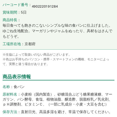
バーコード番号
賞味期間
5日
商品特長
毎日食べても飽きのこないシンプルな味の食パンに仕上げました。
ゆごね生地配合。マーガリンやジャムをぬったり、具材をはさんで
もどうぞ。
工場所在地
京都府
※生協によって取扱いのない商品がございます。
※色はお手持ちのパソコン・携帯・スマートフォンの機種、モニターによっ
て、実際と違う場合があります。
商品表示情報
名称
食パン
原材料名
小麦粉（国内製造）、砂糖混合ぶどう糖果糖液糖、マー
ガリン、パン酵母、食塩、植物油脂、醸造酢、脱脂粉乳／乳化剤、
ｐＨ調整剤、ビタミンＣ、（一部に乳成分・小麦・大豆を含む）
保存方法
直射日光、高温多湿を避け、常温で保存してください。