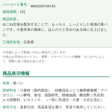
バーコード番号
賞味期間
5日
商品特長
ゆごね生地を配合することで、もっちり、しっとりした食感の食パ
ンです。小麦本来の風味に、ほんのりと甘みのある味に仕上げまし
た。
工場所在地
広島県
※生協によって取扱いのない商品がございます。
※色はお手持ちのパソコン・携帯・スマートフォンの機種、モニターによっ
て、実際と違う場合があります。
商品表示情報
名称
食パン
原材料名
小麦粉（国内製造）、砂糖混合ぶどう糖果糖液糖、マー
ガリン、パン酵母、食塩、脱脂粉乳、植物油脂、醸造酢／乳化剤、
ｐＨ調整剤、ビタミンＣ、（一部に乳成分・小麦・大豆を含む）
保存方法
直射日光、高温多湿を避け、常温で保存してください。