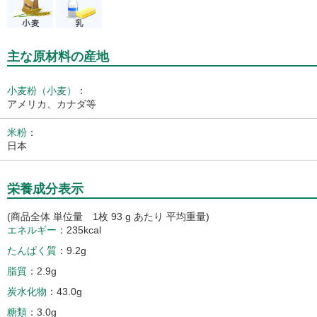
主な原材料の産地
小麦粉（小麦）
：
アメリカ、カナダ等
米粉
：
日本
栄養成分表示
(商品全体 単位量 1枚 93 g あたり 平均重量)
エネルギー
235kcal
たんぱく質
9.2g
脂質
2.9g
炭水化物
43.0g
糖類
3.0g