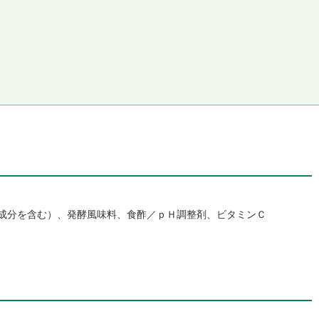
成分を含む）、発酵風味料、食酢／ｐＨ調整剤、ビタミンＣ