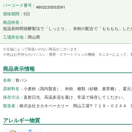
バーコード番号
賞味期間
5日
商品特長
低温長時間発酵製法で「しっとり」、米粉の配合で「もちもち」した
工場所在地
岡山県
※生協によって取扱いのない商品がございます。
※色はお手持ちのパソコン・携帯・スマートフォンの機種、モニターによって、
商品表示情報
名称
食パン
原材料名
小麦粉（国内製造）、米粉、糖類（砂糖、麦芽糖）、還元
保存方法
直射日光、高温多湿を避け、常温で保存してください。
製造者
株式会社タカキベーカリー 岡山工場〒７１９－０２４４ 
アレルギー物質