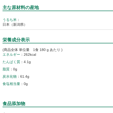
主な原材料の産地
うるち米
：
日本（新潟県）
栄養成分表示
(商品全体 単位量 1食 180 g あたり )
エネルギー
262kcal
たんぱく質
4.1g
脂質
0g
炭水化物
61.4g
食塩相当量
0g
食品添加物