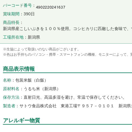
バーコード番号
賞味期間
390日
商品特長
新潟県産こしいぶきを１００％使用。コシヒカリに匹敵した食味で、
工場所在地
新潟県
※生協によって取扱いのない商品がございます。
※色はお手持ちのパソコン・携帯・スマートフォンの機種、モニターによって、
商品表示情報
名称
包装米飯（白飯）
原材料名
うるち米（新潟県）
保存方法
直射日光、高温多湿を避け、常温で保存してください。
製造者
サトウ食品株式会社 東港工場〒９５７－０１０１ 新潟県
アレルギー物質