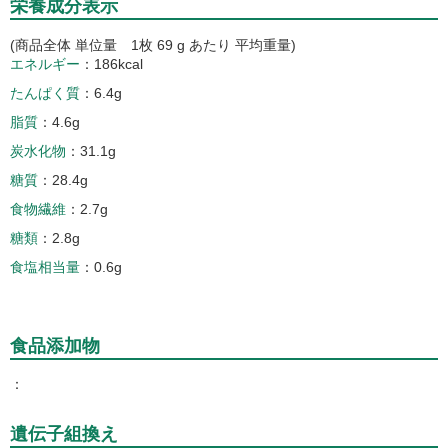
栄養成分表示
(商品全体 単位量 1枚 69 g あたり 平均重量)
エネルギー
186kcal
たんぱく質
6.4g
脂質
4.6g
炭水化物
31.1g
糖質
28.4g
食物繊維
2.7g
糖類
2.8g
食塩相当量
0.6g
食品添加物
遺伝子組換え