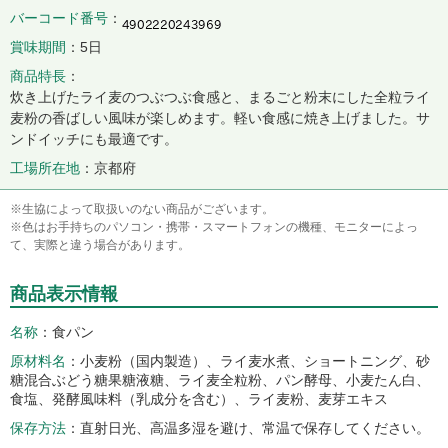
バーコード番号
賞味期間
5日
商品特長
炊き上げたライ麦のつぶつぶ食感と、まるごと粉末にした全粒ライ
麦粉の香ばしい風味が楽しめます。軽い食感に焼き上げました。サ
ンドイッチにも最適です。
工場所在地
京都府
※生協によって取扱いのない商品がございます。
※色はお手持ちのパソコン・携帯・スマートフォンの機種、モニターによっ
て、実際と違う場合があります。
商品表示情報
名称
食パン
原材料名
小麦粉（国内製造）、ライ麦水煮、ショートニング、砂
糖混合ぶどう糖果糖液糖、ライ麦全粒粉、パン酵母、小麦たん白、
食塩、発酵風味料（乳成分を含む）、ライ麦粉、麦芽エキス
保存方法
直射日光、高温多湿を避け、常温で保存してください。