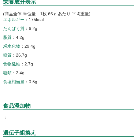
栄養成分表示
(商品全体 単位量 1枚 66 g あたり 平均重量)
エネルギー
175kcal
たんぱく質
6.2g
脂質
4.2g
炭水化物
29.4g
糖質
26.7g
食物繊維
2.7g
糖類
2.4g
食塩相当量
0.5g
食品添加物
遺伝子組換え