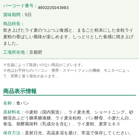
バーコード番号
賞味期間
5日
商品特長
炊き上げたライ麦のつぶつぶ食感と、まるごと粉末にした全粒ライ
麦粉の香ばしい風味が楽しめます。しっとりとした食感に焼き上げ
ました。
工場所在地
京都府
※生協によって取扱いのない商品がございます。
※色はお手持ちのパソコン・携帯・スマートフォンの機種、モニターによっ
て、実際と違う場合があります。
商品表示情報
名称
食パン
原材料名
小麦粉（国内製造）、ライ麦水煮、ショートニング、砂
糖混合ぶどう糖果糖液糖、ライ麦全粒粉、パン酵母、小麦たん白、
食塩、発酵風味料（乳成分を含む）、ライ麦粉、麦芽エキス
保存方法
直射日光、高温多湿を避け、常温で保存してください。